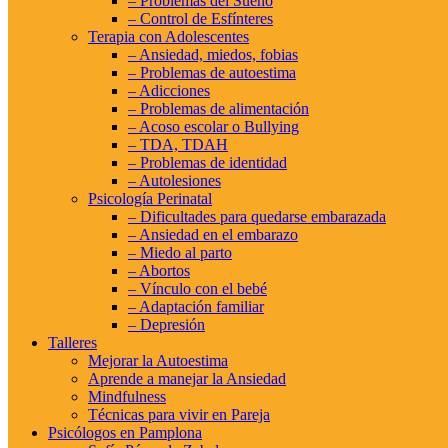
– Problemas del Sueño
– Control de Esfínteres
Terapia con Adolescentes
– Ansiedad, miedos, fobias
– Problemas de autoestima
– Adicciones
– Problemas de alimentación
– Acoso escolar o Bullying
– TDA, TDAH
– Problemas de identidad
– Autolesiones
Psicología Perinatal
– Dificultades para quedarse embarazada
– Ansiedad en el embarazo
– Miedo al parto
– Abortos
– Vínculo con el bebé
– Adaptación familiar
– Depresión
Talleres
Mejorar la Autoestima
Aprende a manejar la Ansiedad
Mindfulness
Técnicas para vivir en Pareja
Psicólogos en Pamplona