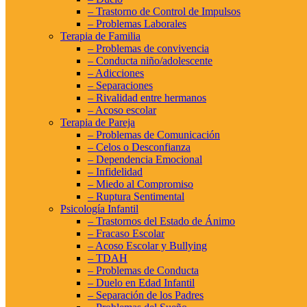
– Trastorno de Control de Impulsos
– Problemas Laborales
Terapia de Familia
– Problemas de convivencia
– Conducta niño/adolescente
– Adicciones
– Separaciones
– Rivalidad entre hermanos
– Acoso escolar
Terapia de Pareja
– Problemas de Comunicación
– Celos o Desconfianza
– Dependencia Emocional
– Infidelidad
– Miedo al Compromiso
– Ruptura Sentimental
Psicología Infantil
– Trastornos del Estado de Ánimo
– Fracaso Escolar
– Acoso Escolar y Bullying
– TDAH
– Problemas de Conducta
– Duelo en Edad Infantil
– Separación de los Padres