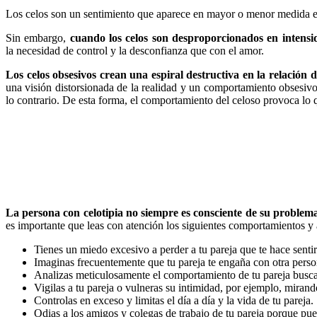
Los celos son un sentimiento que aparece en mayor o menor medida en 
Sin embargo,
cuando los celos son desproporcionados en intensi
la necesidad de control y la desconfianza que con el amor.
Los celos obsesivos crean una espiral destructiva en la relación 
una visión distorsionada de la realidad y un comportamiento obsesiv
lo contrario. De esta forma, el comportamiento del celoso provoca lo 
La persona con celotipia no siempre es consciente de su problema
es importante que leas con atención los siguientes comportamientos y a
Tienes un miedo excesivo a perder a tu pareja que te hace sentir
Imaginas frecuentemente que tu pareja te engaña con otra perso
Analizas meticulosamente el comportamiento de tu pareja busca
Vigilas a tu pareja o vulneras su intimidad, por ejemplo, miran
Controlas en exceso y limitas el día a día y la vida de tu pareja.
Odias a los amigos y colegas de trabajo de tu pareja porque pue