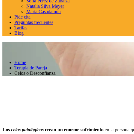
Sofía Pérez de Zabalza
Natalia Silva Meyer
Maria Casadamón
Pide cita
Preguntas frecuentes
Tarifas
Blog
Home
Terapia de Pareja
Celos o Desconfianza
Los
celos patológicos
crean un enorme sufrimiento
en la persona q