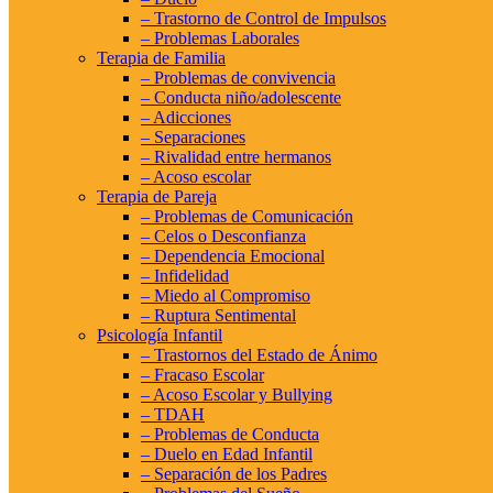
– Trastorno de Control de Impulsos
– Problemas Laborales
Terapia de Familia
– Problemas de convivencia
– Conducta niño/adolescente
– Adicciones
– Separaciones
– Rivalidad entre hermanos
– Acoso escolar
Terapia de Pareja
– Problemas de Comunicación
– Celos o Desconfianza
– Dependencia Emocional
– Infidelidad
– Miedo al Compromiso
– Ruptura Sentimental
Psicología Infantil
– Trastornos del Estado de Ánimo
– Fracaso Escolar
– Acoso Escolar y Bullying
– TDAH
– Problemas de Conducta
– Duelo en Edad Infantil
– Separación de los Padres