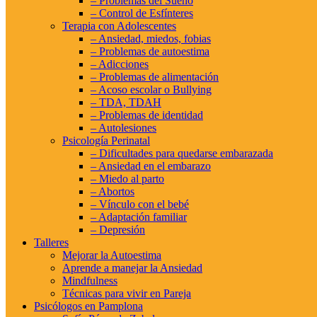
– Problemas del Sueño
– Control de Esfínteres
Terapia con Adolescentes
– Ansiedad, miedos, fobias
– Problemas de autoestima
– Adicciones
– Problemas de alimentación
– Acoso escolar o Bullying
– TDA, TDAH
– Problemas de identidad
– Autolesiones
Psicología Perinatal
– Dificultades para quedarse embarazada
– Ansiedad en el embarazo
– Miedo al parto
– Abortos
– Vínculo con el bebé
– Adaptación familiar
– Depresión
Talleres
Mejorar la Autoestima
Aprende a manejar la Ansiedad
Mindfulness
Técnicas para vivir en Pareja
Psicólogos en Pamplona