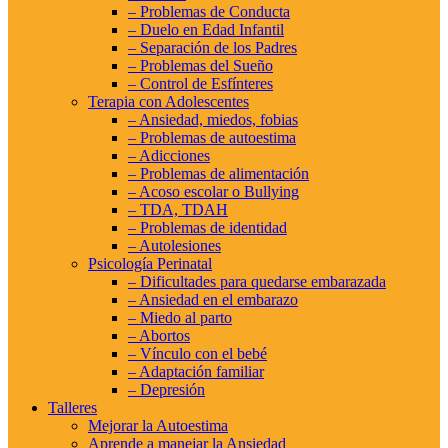
– Problemas de Conducta
– Duelo en Edad Infantil
– Separación de los Padres
– Problemas del Sueño
– Control de Esfínteres
Terapia con Adolescentes
– Ansiedad, miedos, fobias
– Problemas de autoestima
– Adicciones
– Problemas de alimentación
– Acoso escolar o Bullying
– TDA, TDAH
– Problemas de identidad
– Autolesiones
Psicología Perinatal
– Dificultades para quedarse embarazada
– Ansiedad en el embarazo
– Miedo al parto
– Abortos
– Vínculo con el bebé
– Adaptación familiar
– Depresión
Talleres
Mejorar la Autoestima
Aprende a manejar la Ansiedad